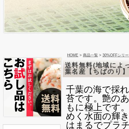
HOME
>
商品一覧
>
30%OFFシリ
送料無料(地域によ
葉名産【ちばのり】
千葉の海で採
苔です。艶の
もに極上です
めく水面の輝
はまるでプラ