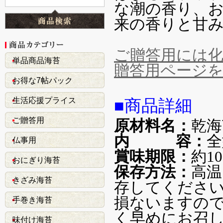
な潮の香り、
来の香りと甘
ご贈答用には
単品商品海苔
贈答用ページ
お得な7帖パック
生活応援プライス
■商品詳細
ご贈答用
原材料名：
乾海
内 容：
全
仏事用
賞味期限：
約1
おにぎり海苔
保存方法：
高温
きざみ海苔
存してください
損ないますの
手巻き海苔
く早めにお召
味付け海苔