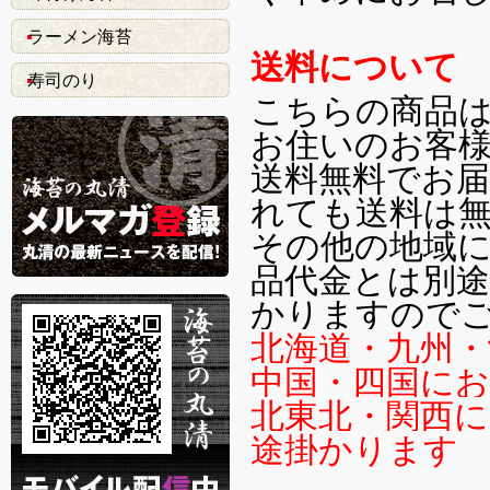
ラーメン海苔
送料について
寿司のり
こちらの商品は
お住いのお客
送料無料でお
れても送料は
その他の地域
品代金とは別途
かりますので
北海道・九州・
中国・四国にお
北東北・関西に
途掛かります